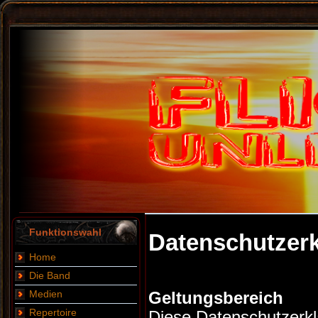
Funktionswahl
Datenschutzer
Home
Die Band
Medien
Geltungsbereich
Repertoire
Diese Datenschutzerklä